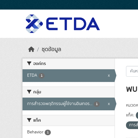
Skip to main content
ชุดข้อมูล
องค์กร
ETDA
x
1
พบ 
กลุ่ม
การสำรวจพฤติกรรมผู้ใช้งานอินเทอร...
x
1
หมวดหม
แท็ค:
แท็ค
การส
Behavior
1