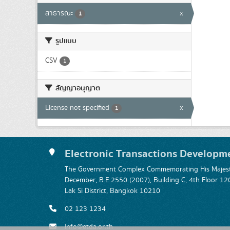
สาธารณะ
x
1
รูปแบบ
CSV
1
สัญญาอนุญาต
License not specified
x
1
Electronic Transactions Developm
The Government Complex Commemorating His Majesty
December, B.E.2550 (2007), Building C, 4th Floor
Lak Si District, Bangkok 10210
02 123 1234
info@etda.or.th