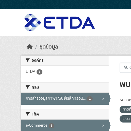
Skip to main content
ชุดข้อมูล
องค์กร
ETDA
1
พบ 
กลุ่ม
การสำรวจมูลค่าพาณิชย์อิเล็กทรอนิ...
x
1
หมวดหม
การส
แท็ค
Lice
e-Commerce
x
1