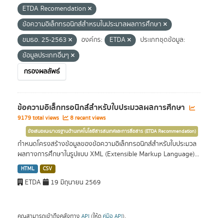
ETDA Recomendation
ข้อความอิเล็กทรอนิกส์สำหรบในประมาลผลการศึกษา
ขมธอ. 25-2563
องค์กร:
ETDA
ประเภทชุดข้อมูล:
ข้อมูลประเภทอื่นๆ
กรองผลลัพธ์
ข้อความอิเล็กทรอนิกส์สำหรับใบประมวลผลการศึกษา
9179 total views
8 recent views
ข้อเสนอแนะมาตรฐานด้านเทคโนโลยีสารสนเทศและการสื่อสาร (ETDA Recommendation)
กำหนดโครงสร้างข้อมูลของข้อความอิเล็กทรอนิกส์สำหรับใบประมวล
ผลทางการศึกษาในรูปแบบ XML (Extensible Markup Language)...
HTML
CSV
ETDA
19 มิถุนายน 2569
คุณสามารถเข้าถึงคลังทาง
API
(ให้ดู
คู่มือ API
).