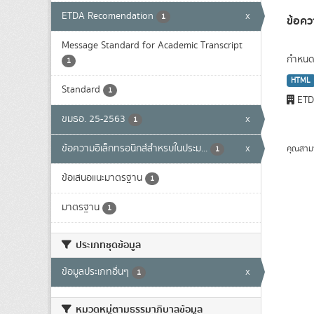
ETDA Recomendation
x
1
ข้อคว
Message Standard for Academic Transcript
กำหนดโ
1
HTML
Standard
1
ET
ขมธอ. 25-2563
x
1
ข้อความอิเล็กทรอนิกส์สำหรบในประม...
x
คุณสาม
1
ข้อเสนอแนะมาตรฐาน
1
มาตรฐาน
1
ประเภทชุดข้อมูล
ข้อมูลประเภทอื่นๆ
x
1
หมวดหมู่ตามธรรมาภิบาลข้อมูล