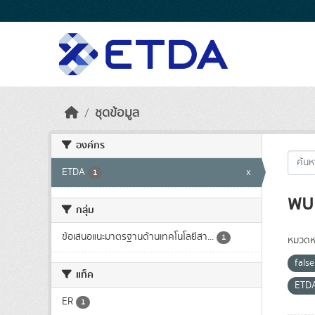
Skip to main content
ชุดข้อมูล
องค์กร
ETDA
x
1
พบ 
กลุ่ม
ข้อเสนอแนะมาตรฐานด้านเทคโนโลยีสา...
1
หมวดหม
fals
แท็ค
ETD
ER
1