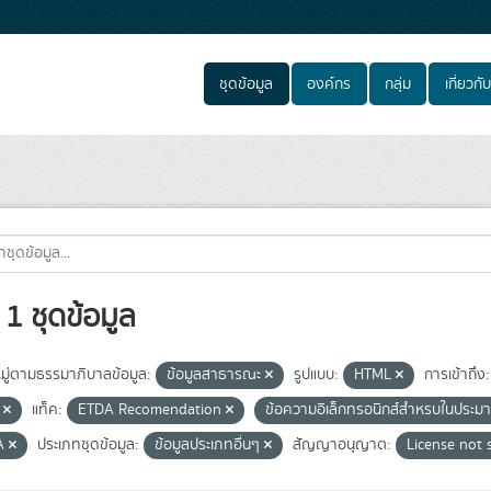
ชุดข้อมูล
องค์กร
กลุ่ม
เกี่ยวกับ
1 ชุดข้อมูล
ู่ตามธรรมาภิบาลข้อมูล:
ข้อมูลสาธารณะ
รูปแบบ:
HTML
การเข้าถึง:
e
แท็ค:
ETDA Recomendation
ข้อความอิเล็กทรอนิกส์สำหรบในประ
A
ประเภทชุดข้อมูล:
ข้อมูลประเภทอื่นๆ
สัญญาอนุญาต:
License not 