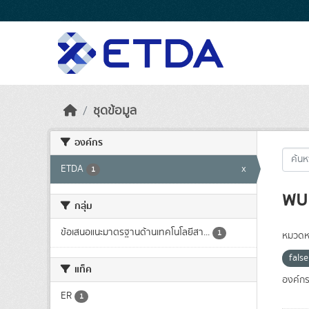
Skip to main content
ชุดข้อมูล
องค์กร
ETDA
x
1
พบ 
กลุ่ม
ข้อเสนอแนะมาตรฐานด้านเทคโนโลยีสา...
1
หมวดหม
fals
แท็ค
องค์กร
ER
1