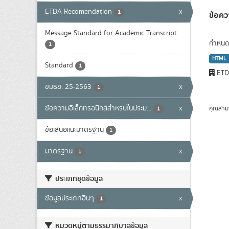
ETDA Recomendation
x
1
ข้อคว
Message Standard for Academic Transcript
กำหนดโ
1
HTML
Standard
1
ET
ขมธอ. 25-2563
x
1
ข้อความอิเล็กทรอนิกส์สำหรบในประม...
x
คุณสาม
1
ข้อเสนอแนะมาตรฐาน
1
มาตรฐาน
x
1
ประเภทชุดข้อมูล
ข้อมูลประเภทอื่นๆ
x
1
หมวดหมู่ตามธรรมาภิบาลข้อมูล