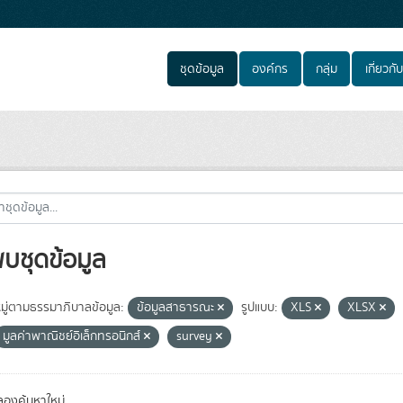
ชุดข้อมูล
องค์กร
กลุ่ม
เกี่ยวกับ
พบชุดข้อมูล
ู่ตามธรรมาภิบาลข้อมูล:
ข้อมูลสาธารณะ
รูปแบบ:
XLS
XLSX
มูลค่าพาณิชย์อิเล็กทรอนิกส์
survey
องค้นหาใหม่