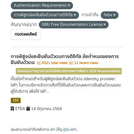
Authentication Requirements
การพิสูจน์และยืนยันตัวตนทางดิจิทัล
การเข้าถึง:
false
สัญญาอนุญาต:
GNU Free Documentation License
กรองผลลัพธ์
การพิสูจน์และยืนยันตัวตนทางดิจิทัล ข้อกำหนดของการ
ยืนยันตัวตน
6521 total views
11 recent views
ข้อเสนอแนะมาตรฐานด้านเทคโนโลยีสารสนเทศและการสื่อสาร (ETDA Recommendation)
เป็นข้อกำหนดสำหรับผู้พิสูจน์และยืนยันตัวตน (identity provider:
IdP) ในการบริหารจัดการสิ่งที่ใช้ยืนยันตัวตนและการยืนยันตัวตนของ
ผู้ใช้บริการ เพื่อให้ IdP...
CSV
ETDA
19 มิถุนายน 2569
คุณสามารถเข้าถึงคลังทาง
API
(ให้ดู
คู่มือ API
).