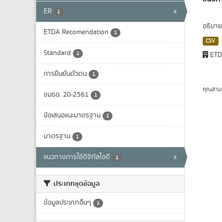
ER
x
1
อธิบาย
ETDA Recomendation
1
CSV
Standard
1
ET
การยืนยันตัวตน
1
คุณสาม
ขมธอ. 20-2561
1
ข้อเสนอแนะมาตรฐาน
1
มาตรฐาน
1
แนวทางการใช้ดิจิทัลไอดี
x
1
ประเภทชุดข้อมูล
ข้อมูลประเภทอื่นๆ
1