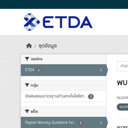
Skip to main content
ชุดข้อมูล
องค์กร
ETDA
x
1
พบ 
กลุ่ม
ข้อเสนอแนะมาตรฐานด้านเทคโนโลยีสา...
1
หมวดหม
แนวท
แท็ค
Digital Identity Guideline for...
x
1
แนวทา