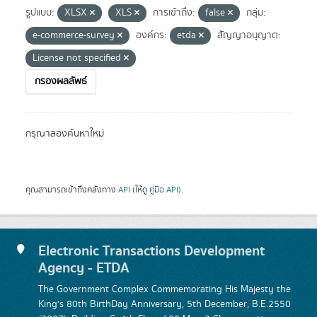
รูปแบบ:
XLSX
XLS
การเข้าถึง:
false
กลุ่ม:
e-commerce-survey
องค์กร:
etda
สัญญาอนุญาต:
License not specified
กรองผลลัพธ์
กรุณาลองค้นหาใหม่
คุณสามารถเข้าถึงคลังทาง
API
(ให้ดู
คู่มือ API
).
Electronic Transactions Development
Agency - ETDA
The Government Complex Commemorating His Majesty the
King's 80th BirthDay Anniversary, 5th December, B.E.2550