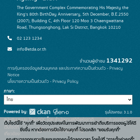
The Government Complex Commemorating His Majesty the
King's 80th BirthDay Anniversary, 5th December, B.E.2550
(2007), Building C, 4th Floor 120 Moo 3 Chaengwattana
Road, Thungsonghong, Lak Si District, Bangkok 10210
02 123 1234
info@etda.or.th
1341292
จำนวนผู้เข้าชม
การคุ้มครองข้อมูลส่วนบุคคล และประกาศความเป็นส่วนตัว - Privacy
Notice
นโยบายความเป็นส่วนตัว - Privacy Policy
ภาษา
Powered by:
รุ่นโปรแกรม: 3.1.0
สนับสนุนระบบ Thai-GDC โดย สำนักงานสถิติแห่งชาติ
วันที่: 2026-06-
x
เว็บไซต์นี้ใช้ "คุกกี้" เพื่อวัตถุประสงค์ในการพัฒนาการเข้าถึงบริการของผู้ใช้ให้ดี
เว็บไซต์ที่
22
ยิ่งขึ้น หากต้องการเปิดใช้งานคุกกี้ โปรดคลิก "ยอมรับคุกกี้"
ระบบบัญชีข้อมูลภาครัฐ
เกี่ยวข้อง:
คุณสามารถถอนการยินยอมของคุณได้ตลอดเวลา โดยไปที่ "การตั้งค่าคุกกี้"