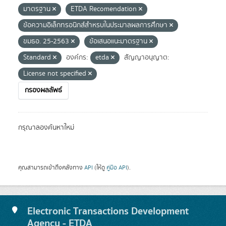
มาตรฐาน
ETDA Recomendation
ข้อความอิเล็กทรอนิกส์สำหรบในประมาลผลการศึกษา
ขมธอ. 25-2563
ข้อเสนอแนะมาตรฐาน
Standard
องค์กร:
etda
สัญญาอนุญาต:
License not specified
กรองผลลัพธ์
กรุณาลองค้นหาใหม่
คุณสามารถเข้าถึงคลังทาง
API
(ให้ดู
คู่มือ API
).
Electronic Transactions Development
Agency - ETDA