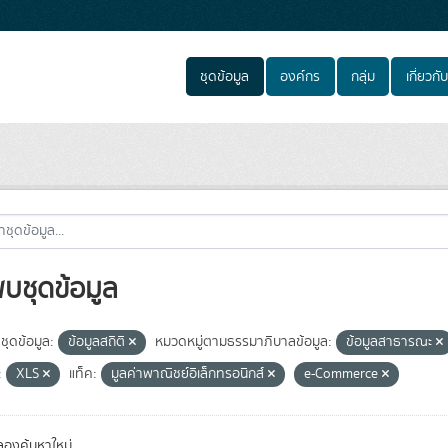
ชุดข้อมูล
องค์กร
กลุ่ม
เกี่ยวกับ
พบชุดข้อมูล
ชุดข้อมูล:
ข้อมูลสถิติ
หมวดหมู่ตามธรรมาภิบาลข้อมูล:
ข้อมูลสาธารณะ
:
XLS
แท็ค:
มูลค่าพาณิชย์อิเล็กทรอนิกส์
e-Commerce
องค้นหาใหม่