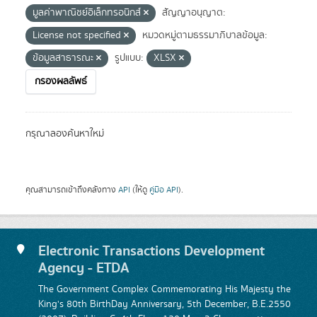
มูลค่าพาณิชย์อิเล็กทรอนิกส์
สัญญาอนุญาต:
License not specified
หมวดหมู่ตามธรรมาภิบาลข้อมูล:
ข้อมูลสาธารณะ
รูปแบบ:
XLSX
กรองผลลัพธ์
กรุณาลองค้นหาใหม่
คุณสามารถเข้าถึงคลังทาง
API
(ให้ดู
คู่มือ API
).
Electronic Transactions Development
Agency - ETDA
The Government Complex Commemorating His Majesty the
King's 80th BirthDay Anniversary, 5th December, B.E.2550