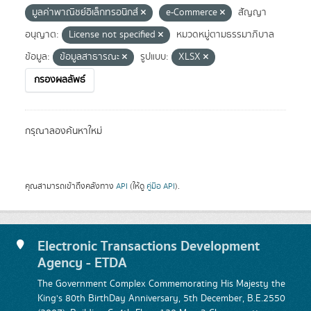
มูลค่าพาณิชย์อิเล็กทรอนิกส์
e-Commerce
สัญญา
อนุญาต:
License not specified
หมวดหมู่ตามธรรมาภิบาล
ข้อมูล:
ข้อมูลสาธารณะ
รูปแบบ:
XLSX
กรองผลลัพธ์
กรุณาลองค้นหาใหม่
คุณสามารถเข้าถึงคลังทาง
API
(ให้ดู
คู่มือ API
).
Electronic Transactions Development
Agency - ETDA
The Government Complex Commemorating His Majesty the
King's 80th BirthDay Anniversary, 5th December, B.E.2550