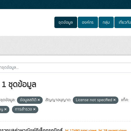
ชุดข้อมูล
องค์กร
กลุ่ม
เกี่ยวกับ
1 ชุดข้อมูล
ชุดข้อมูล:
ข้อมูลสถิติ
สัญญาอนุญาต:
License not specified
แท็ค:
ey
การสำรวจ
รวจมูลค่าพาณิชย์อิเล็กทรอนิกส์
17490 total views
28 recent views