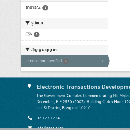
สาธารณะ
1
รูปแบบ
CSV
1
สัญญาอนุญาต
License not specified
x
1
Electronic Transactions Developm
The Government Complex Commemorating His Majesty
December, B.E.2550 (2007), Building C, 4th Floor
Lak Si District, Bangkok 10210
02 123 1234
info@etda.or.th