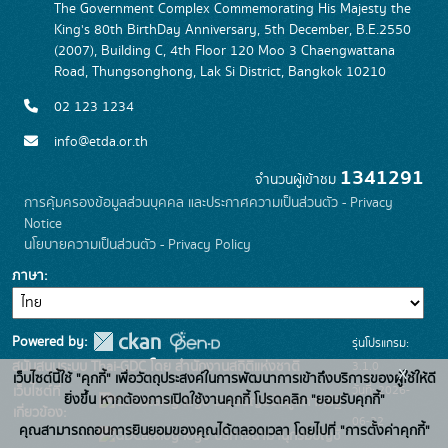
The Government Complex Commemorating His Majesty the
King's 80th BirthDay Anniversary, 5th December, B.E.2550
(2007), Building C, 4th Floor 120 Moo 3 Chaengwattana
Road, Thungsonghong, Lak Si District, Bangkok 10210
02 123 1234
info@etda.or.th
1341291
จำนวนผู้เข้าชม
การคุ้มครองข้อมูลส่วนบุคคล และประกาศความเป็นส่วนตัว - Privacy
Notice
นโยบายความเป็นส่วนตัว - Privacy Policy
ภาษา
Powered by:
รุ่นโปรแกรม:
3.1.0
สนับสนุนระบบ Thai-GDC โดย สำนักงานสถิติแห่งชาติ
x
เว็บไซต์นี้ใช้ "คุกกี้" เพื่อวัตถุประสงค์ในการพัฒนาการเข้าถึงบริการของผู้ใช้ให้ดี
วันที่: 2026-
เว็บไซต์ที่
ยิ่งขึ้น หากต้องการเปิดใช้งานคุกกี้ โปรดคลิก "ยอมรับคุกกี้"
ระบบบัญชีข้อมูลภาครัฐ
เกี่ยวข้อง:
06-22
คุณสามารถถอนการยินยอมของคุณได้ตลอดเวลา โดยไปที่ "การตั้งค่าคุกกี้"
บริการนามานุกรมบัญชี