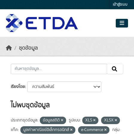
Skip to main content
เข้าสู่ระบบ
ชุดข้อมูล
เรียงโดย
ไม่พบชุดข้อมูล
ประเภทชุดข้อมูล:
ข้อมูลสถิติ
รูปแบบ:
XLS
XLSX
แท็ค:
มูลค่าพาณิชย์อิเล็กทรอนิกส์
e-Commerce
กลุ่ม: