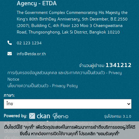
Agency - ETDA
The Government Complex Commemorating His Majesty the
King's 80th BirthDay Anniversary, 5th December, B.E.2550
(2007), Building C, 4th Floor 120 Moo 3 Chaengwattana
Road, Thungsonghong, Lak Si District, Bangkok 10210
02 123 1234
info@etda.or.th
1341212
จำนวนผู้เข้าชม
การคุ้มครองข้อมูลส่วนบุคคล และประกาศความเป็นส่วนตัว - Privacy
Notice
นโยบายความเป็นส่วนตัว - Privacy Policy
ภาษา
Powered by:
รุ่นโปรแกรม: 3.1.0
สนับสนุนระบบ Thai-GDC โดย สำนักงานสถิติแห่งชาติ
วันที่: 2026-06-
x
เว็บไซต์นี้ใช้ "คุกกี้" เพื่อวัตถุประสงค์ในการพัฒนาการเข้าถึงบริการของผู้ใช้ให้ดี
เว็บไซต์ที่
22
ยิ่งขึ้น หากต้องการเปิดใช้งานคุกกี้ โปรดคลิก "ยอมรับคุกกี้"
ระบบบัญชีข้อมูลภาครัฐ
เกี่ยวข้อง: