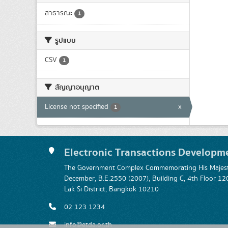
สาธารณะ
1
รูปแบบ
CSV
1
สัญญาอนุญาต
License not specified
x
1
Electronic Transactions Developm
The Government Complex Commemorating His Majesty
December, B.E.2550 (2007), Building C, 4th Floor
Lak Si District, Bangkok 10210
02 123 1234
info@etda.or.th