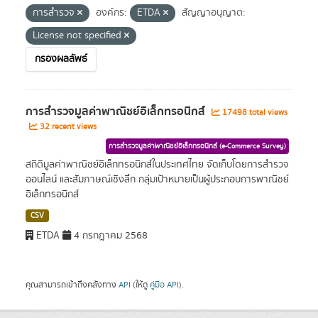
การสำรวจ
องค์กร:
ETDA
สัญญาอนุญาต:
License not specified
กรองผลลัพธ์
การสำรวจมูลค่าพาณิชย์อิเล็กทรอนิกส์
17498 total views
32 recent views
การสำรวจมูลค่าพาณิชย์อิเล็กทรอนิกส์ (e-Commerce Survey)
สถิติมูลค่าพาณิชย์อิเล็กทรอนิกส์ในประเทศไทย จัดเก็บโดยการสำรวจ
ออนไลน์ และสัมภาษณ์เชิงลึก กลุ่มเป้าหมายเป็นผู้ประกอบการพาณิชย์
อิเล็กทรอนิกส์
CSV
ETDA
4 กรกฎาคม 2568
คุณสามารถเข้าถึงคลังทาง
API
(ให้ดู
คู่มือ API
).