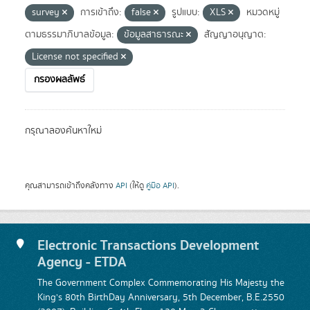
survey
การเข้าถึง:
false
รูปแบบ:
XLS
หมวดหมู่
ตามธรรมาภิบาลข้อมูล:
ข้อมูลสาธารณะ
สัญญาอนุญาต:
License not specified
กรองผลลัพธ์
กรุณาลองค้นหาใหม่
คุณสามารถเข้าถึงคลังทาง
API
(ให้ดู
คู่มือ API
).
Electronic Transactions Development
Agency - ETDA
The Government Complex Commemorating His Majesty the
King's 80th BirthDay Anniversary, 5th December, B.E.2550