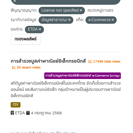
สัญญาอนุญาต:
License not specified
หมวดหมู่ตามธร
รมาภิบาลข้อมูล:
ข้อมูลสาธารณะ
แท็ค:
e-Commerce
องค์กร:
ETDA
กรองผลลัพธ์
การสำรวจมูลค่าพาณิชย์อิเล็กทรอนิกส์
17496 total views
30 recent views
การสำรวจมูลค่าพาณิชย์อิเล็กทรอนิกส์ (e-Commerce Survey)
สถิติมูลค่าพาณิชย์อิเล็กทรอนิกส์ในประเทศไทย จัดเก็บโดยการสำรวจ
ออนไลน์ และสัมภาษณ์เชิงลึก กลุ่มเป้าหมายเป็นผู้ประกอบการพาณิชย์
อิเล็กทรอนิกส์
CSV
ETDA
4 กรกฎาคม 2568