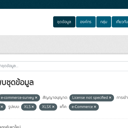
ชุดข้อมูล
องค์กร
กลุ่ม
เกี่ยวกับ
พบชุดข้อมูล
e-commerce-survey
สัญญาอนุญาต:
License not specified
การเข้า
e
รูปแบบ:
XLS
XLSX
แท็ค:
e-Commerce
องค้นหาใหม่