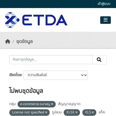
Skip to main content
เข้าสู่ระบบ
ชุดข้อมูล
เรียงโดย
ไม่พบชุดข้อมูล
กลุ่ม:
e-commerce-survey
สัญญาอนุญาต:
License not specified
รูปแบบ:
XLSX
XLS
แท็ค: