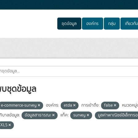
ชุดข้อมูล
องค์กร
กลุ่ม
เกี่ยวกับ
พบชุดข้อมูล
e-commerce-survey
องค์กร:
etda
การเข้าถึง:
false
หมวดหมู่
ิบาลข้อมูล:
ข้อมูลสาธารณะ
แท็ค:
survey
มูลค่าพาณิชย์อิเล็กทรอ
XLS