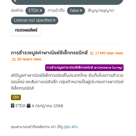
องค์กร:
ETDA
การเข้าถึง:
false
สัญญาอนุญาต:
License not specified
กรองผลลัพธ์
การสำรวจมูลค่าพาณิชย์อิเล็กทรอนิกส์
17490 total views
28 recent views
การสำรวจมูลค่าพาณิชย์อิเล็กทรอนิกส์ (e-Commerce Survey)
สถิติมูลค่าพาณิชย์อิเล็กทรอนิกส์ในประเทศไทย จัดเก็บโดยการสำรวจ
ออนไลน์ และสัมภาษณ์เชิงลึก กลุ่มเป้าหมายเป็นผู้ประกอบการพาณิชย์
อิเล็กทรอนิกส์
CSV
ETDA
4 กรกฎาคม 2568
คุณสามารถเข้าถึงคลังทาง
API
(ให้ดู
คู่มือ API
).