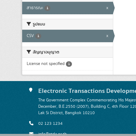
สาธารณะ
x
1
รูปแบบ
CSV
x
1
สัญญาอนุญาต
License not specified
1
Electronic Transactions Developm
The Government Complex Commemorating His Majesty
December, B.E.2550 (2007), Building C, 4th Floor
Lak Si District, Bangkok 10210
02 123 1234
info@etda.or.th