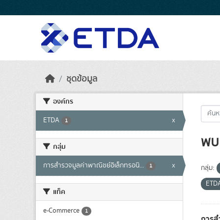
Skip to main content
ชุดข้อมูล
องค์กร
ETDA
x
1
พบ 
กลุ่ม
การสำรวจมูลค่าพาณิชย์อิเล็กทรอนิ...
x
1
กลุ่ม:
ETD
แท็ค
e-Commerce
1
การสำ