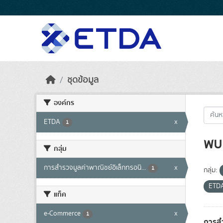
Skip to main content
ชุดข้อมูล
องค์กร
ETDA
x
1
พบ 
กลุ่ม
การสำรวจมูลค่าพาณิชย์อิเล็กทรอนิ...
x
1
กลุ่ม:
ETD
แท็ค
e-Commerce
x
1
การสำ