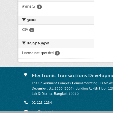
สาธารณะ
1
รูปแบบ
CSV
1
สัญญาอนุญาต
License not specified
1
Electronic Transactions Developm
The Government Complex Commemorating His Majesty
December, B.E.2550 (2007), Building C, 4th Floor
Lak Si District, Bangkok 10210
02 123 1234
info@etda.or.th