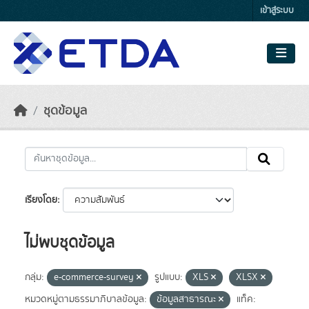
Skip to main content
เข้าสู่ระบบ
ชุดข้อมูล
เรียงโดย
ไม่พบชุดข้อมูล
กลุ่ม:
e-commerce-survey
รูปแบบ:
XLS
XLSX
หมวดหมู่ตามธรรมาภิบาลข้อมูล:
ข้อมูลสาธารณะ
แท็ค: