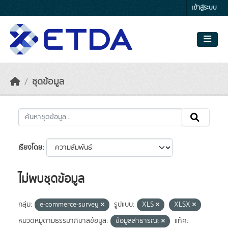
Skip to main content
เข้าสู่ระบบ
ชุดข้อมูล
เรียงโดย
ไม่พบชุดข้อมูล
กลุ่ม:
e-commerce-survey
รูปแบบ:
XLS
XLSX
หมวดหมู่ตามธรรมาภิบาลข้อมูล:
ข้อมูลสาธารณะ
แท็ค: