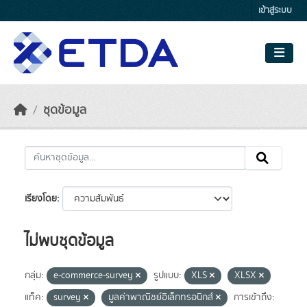
Skip to main content
เข้าสู่ระบบ
ชุดข้อมูล
เรียงโดย
ไม่พบชุดข้อมูล
กลุ่ม:
e-commerce-survey
รูปแบบ:
XLS
XLSX
แท็ค:
survey
มูลค่าพาณิชย์อิเล็กทรอนิกส์
การเข้าถึง: