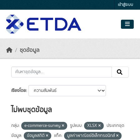
Skip to main content
เข้าสู่ระบบ
ชุดข้อมูล
เรียงโดย
ไม่พบชุดข้อมูล
กลุ่ม:
e-commerce-survey
รูปแบบ:
XLSX
ประเภทชุด
ข้อมูล:
ข้อมูลสถิติ
แท็ค:
มูลค่าพาณิชย์อิเล็กทรอนิกส์