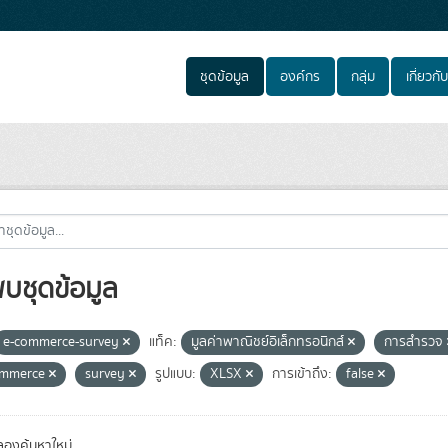
ชุดข้อมูล
องค์กร
กลุ่ม
เกี่ยวกับ
พบชุดข้อมูล
e-commerce-survey
แท็ค:
มูลค่าพาณิชย์อิเล็กทรอนิกส์
การสำรวจ
ommerce
survey
รูปแบบ:
XLSX
การเข้าถึง:
false
องค้นหาใหม่