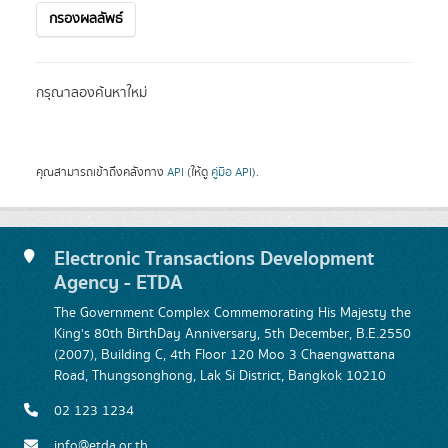
กรองผลลัพธ์
กรุณาลองค้นหาใหม่
คุณสามารถเข้าถึงคลังทาง
API
(ให้ดู
คู่มือ API
).
Electronic Transactions Development
Agency - ETDA
The Government Complex Commemorating His Majesty the
King's 80th BirthDay Anniversary, 5th December, B.E.2550
(2007), Building C, 4th Floor 120 Moo 3 Chaengwattana
Road, Thungsonghong, Lak Si District, Bangkok 10210
02 123 1234
info@etda.or.th