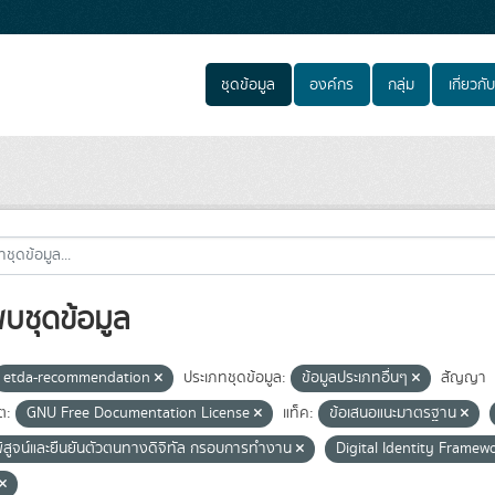
ชุดข้อมูล
องค์กร
กลุ่ม
เกี่ยวกับ
พบชุดข้อมูล
etda-recommendation
ประเภทชุดข้อมูล:
ข้อมูลประเภทอื่นๆ
สัญญา
ต:
GNU Free Documentation License
แท็ค:
ข้อเสนอแนะมาตรฐาน
ิสูจน์และยืนยันตัวตนทางดิจิทัล กรอบการทำงาน
Digital Identity Framew