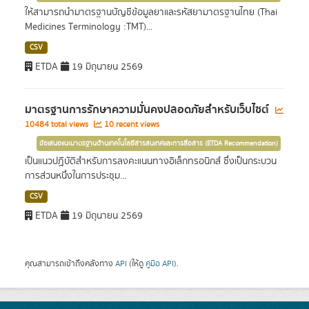
ให้สามารถนำมาตรฐานบัญชีข้อมูลยาและรหัสยามาตรฐานไทย (Thai
Medicines Terminology :TMT)...
CSV
ETDA
19 มิถุนายน 2569
มาตรฐานการรักษาความมั่นคงปลอดภัยสำหรับเว็บไซต์
10484 total views
10 recent views
ข้อเสนอแนะมาตรฐานด้านเทคโนโลยีสารสนเทศและการสื่อสาร (ETDA Recommendation)
เป็นแนวปฏิบัติสำหรับการลงคะแนนทางอิเล็กทรอนิกส์ ซึ่งเป็นกระบวน
การส่วนหนึ่งในการประชุม...
CSV
ETDA
19 มิถุนายน 2569
คุณสามารถเข้าถึงคลังทาง
API
(ให้ดู
คู่มือ API
).