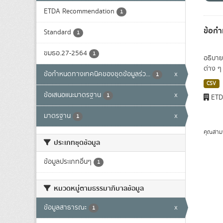
ETDA Recommendation
1
ข้อกำ
Standard
1
ขมธอ.27-2564
1
อธิบาย
ต่าง ๆ
ข้อกำหนดทางเทคนิคของชุดข้อมูลร่ว...
x
1
CSV
ข้อเสนอแนะมาตรฐาน
x
1
ET
มาตรฐาน
x
1
คุณสาม
ประเภทชุดข้อมูล
ข้อมูลประเภทอื่นๆ
1
หมวดหมู่ตามธรรมาภิบาลข้อมูล
ข้อมูลสาธารณะ
x
1