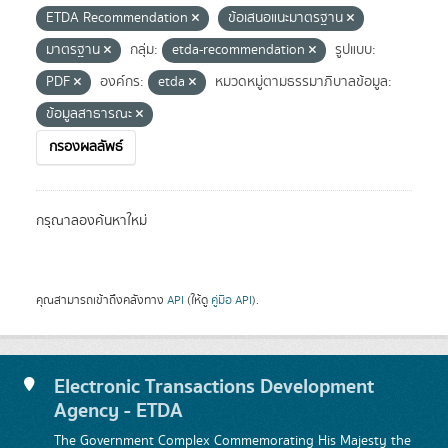
ETDA Recommendation
ข้อเสนอแนะมาตรฐาน
มาตรฐาน
กลุ่ม:
etda-recommendation
รูปแบบ:
PDF
องค์กร:
etda
หมวดหมู่ตามธรรมาภิบาลข้อมูล:
ข้อมูลสาธารณะ
กรองผลลัพธ์
กรุณาลองค้นหาใหม่
คุณสามารถเข้าถึงคลังทาง
API
(ให้ดู
คู่มือ API
).
Electronic Transactions Development
Agency - ETDA
The Government Complex Commemorating His Majesty the