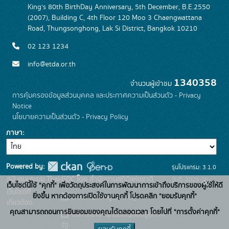
King's 80th BirthDay Anniversary, 5th December, B.E.2550
(2007), Building C, 4th Floor 120 Moo 3 Chaengwattana
Road, Thungsonghong, Lak Si District, Bangkok 10210
02 123 1234
info@etda.or.th
1340358
จำนวนผู้เข้าชม
การคุ้มครองข้อมูลส่วนบุคคล และประกาศความเป็นส่วนตัว - Privacy
Notice
นโยบายความเป็นส่วนตัว - Privacy Policy
ภาษา
Powered by:
รุ่นโปรแกรม: 3.1.0
สนับสนุนระบบ Thai-GDC โดย สำนักงานสถิติแห่งชาติ
วันที่: 2026-06-
x
เว็บไซต์นี้ใช้ "คุกกี้" เพื่อวัตถุประสงค์ในการพัฒนาการเข้าถึงบริการของผู้ใช้ให้ดี
เว็บไซต์ที่
22
ยิ่งขึ้น หากต้องการเปิดใช้งานคุกกี้ โปรดคลิก "ยอมรับคุกกี้"
ระบบบัญชีข้อมูลภาครัฐ
เกี่ยวข้อง:
คุณสามารถถอนการยินยอมของคุณได้ตลอดเวลา โดยไปที่ "การตั้งค่าคุกกี้"
บริการนามานุกรมบัญชีข้อมูลภาค
รัฐ