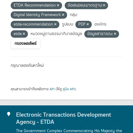
ETDA Recommendation
ข้อเสนอแนะมาตรฐาน
Digital Identity Framework
กลุ่ม:
etda-recommendation
รูปแบบ:
PDF
องค์กร:
etda
หมวดหมู่ตามธรรมาภิบาลข้อมูล:
ข้อมูลสาธารณะ
กรองผลลัพธ์
กรุณาลองค้นหาใหม่
คุณสามารถเข้าถึงคลังทาง
API
(ให้ดู
คู่มือ API
).
Electronic Transactions Development
Agency - ETDA
The Government Complex Commemorating His Majesty the