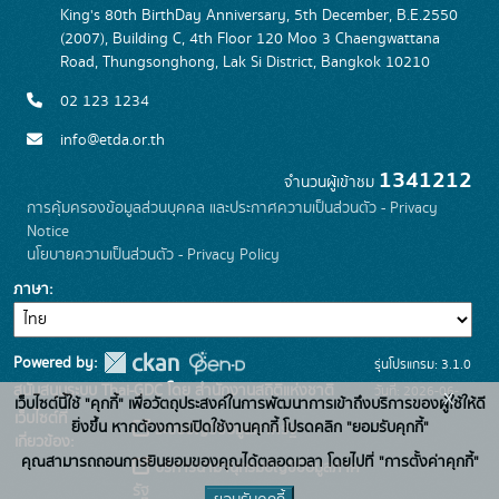
King's 80th BirthDay Anniversary, 5th December, B.E.2550
(2007), Building C, 4th Floor 120 Moo 3 Chaengwattana
Road, Thungsonghong, Lak Si District, Bangkok 10210
02 123 1234
info@etda.or.th
1341212
จำนวนผู้เข้าชม
การคุ้มครองข้อมูลส่วนบุคคล และประกาศความเป็นส่วนตัว - Privacy
Notice
นโยบายความเป็นส่วนตัว - Privacy Policy
ภาษา
Powered by:
รุ่นโปรแกรม: 3.1.0
สนับสนุนระบบ Thai-GDC โดย สำนักงานสถิติแห่งชาติ
วันที่: 2026-06-
x
เว็บไซต์นี้ใช้ "คุกกี้" เพื่อวัตถุประสงค์ในการพัฒนาการเข้าถึงบริการของผู้ใช้ให้ดี
เว็บไซต์ที่
22
ยิ่งขึ้น หากต้องการเปิดใช้งานคุกกี้ โปรดคลิก "ยอมรับคุกกี้"
ระบบบัญชีข้อมูลภาครัฐ
เกี่ยวข้อง:
คุณสามารถถอนการยินยอมของคุณได้ตลอดเวลา โดยไปที่ "การตั้งค่าคุกกี้"
บริการนามานุกรมบัญชีข้อมูลภาค
รัฐ