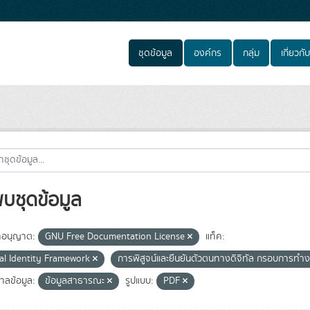
ชุดข้อมูล
องค์กร
กลุ่ม
เกี่ยวกับ
พบชุดข้อมูล
อนุญาต:
GNU Free Documentation License
แท็ค:
tal Identity Framework
การพิสูจน์และยืนยันตัวตนทางดิจิทัล กรอบการทำ
าลข้อมูล:
ข้อมูลสาธารณะ
รูปแบบ:
PDF