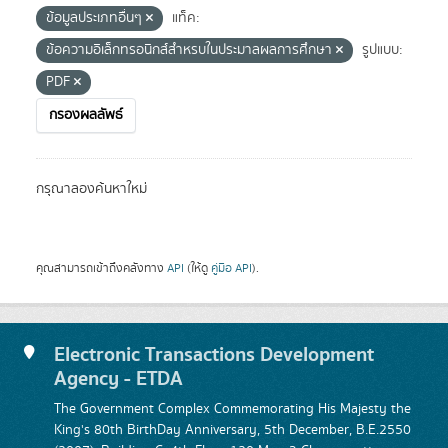
ข้อมูลประเภทอื่นๆ
แท็ค:
ข้อความอิเล็กทรอนิกส์สำหรบในประมาลผลการศึกษา
รูปแบบ:
PDF
กรองผลลัพธ์
กรุณาลองค้นหาใหม่
คุณสามารถเข้าถึงคลังทาง
API
(ให้ดู
คู่มือ API
).
Electronic Transactions Development
Agency - ETDA
The Government Complex Commemorating His Majesty the
King's 80th BirthDay Anniversary, 5th December, B.E.2550