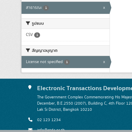
สาธารณะ
x
1
รูปแบบ
CSV
1
สัญญาอนุญาต
License not specified
x
1
Electronic Transactions Developm
The Government Complex Commemorating His Majesty
December, B.E.2550 (2007), Building C, 4th Floor
Lak Si District, Bangkok 10210
02 123 1234
info@etda.or.th