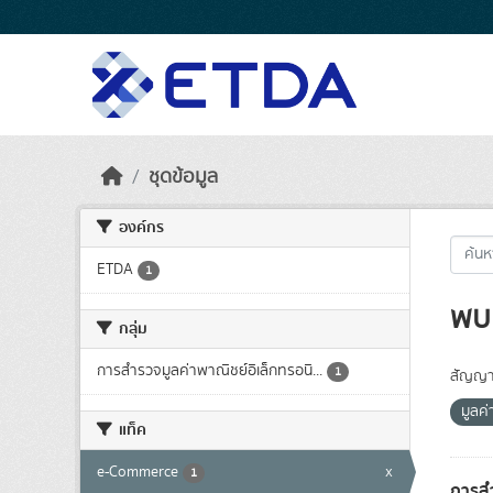
Skip to main content
ชุดข้อมูล
องค์กร
ETDA
1
พบ 
กลุ่ม
การสำรวจมูลค่าพาณิชย์อิเล็กทรอนิ...
1
สัญญา
มูลค่
แท็ค
e-Commerce
x
1
การสำ