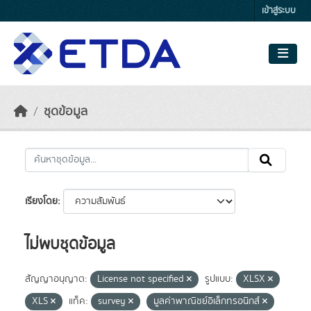
Skip to main content
เข้าสู่ระบบ
ชุดข้อมูล
เรียงโดย
ไม่พบชุดข้อมูล
สัญญาอนุญาต:
License not specified
รูปแบบ:
XLSX
XLS
แท็ค:
survey
มูลค่าพาณิชย์อิเล็กทรอนิกส์