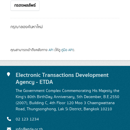
กรองผลลัพธ์
กรุณาลองค้นหาใหม่
คุณสามารถเข้าถึงคลังทาง
API
(ให้ดู
คู่มือ API
).
Electronic Transactions Development
Agency - ETDA
The Government Complex Commemorating His Majesty the
King's 80th BirthDay Anniversary, 5th December, B.E.2550
(2007), Building C, 4th Floor 120 Moo 3 Chaengwattana
Road, Thungsonghong, Lak Si District, Bangkok 10210
02 123 1234
info@etda.or.th