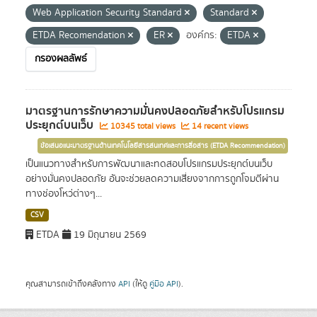
Web Application Security Standard
Standard
ETDA Recomendation
ER
องค์กร:
ETDA
กรองผลลัพธ์
มาตรฐานการรักษาความมั่นคงปลอดภัยสำหรับโปรแกรม
ประยุกต์บนเว็บ
10345 total views
14 recent views
ข้อเสนอแนะมาตรฐานด้านเทคโนโลยีสารสนเทศและการสื่อสาร (ETDA Recommendation)
เป็นแนวทางสำหรับการพัฒนาและทดสอบโปรแกรมประยุกต์บนเว็บ
อย่างมั่นคงปลอดภัย อันจะช่วยลดความเสี่ยงจากการถูกโจมตีผ่าน
ทางช่องโหว่ต่างๆ...
CSV
ETDA
19 มิถุนายน 2569
คุณสามารถเข้าถึงคลังทาง
API
(ให้ดู
คู่มือ API
).