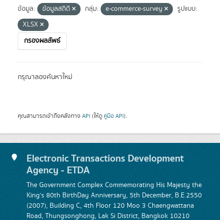
ข้อมูล:
ข้อมูลสถิติ
กลุ่ม:
e-commerce-survey
รูปแบบ:
XLSX
กรองผลลัพธ์
กรุณาลองค้นหาใหม่
คุณสามารถเข้าถึงคลังทาง
API
(ให้ดู
คู่มือ API
).
Electronic Transactions Development
Agency - ETDA
The Government Complex Commemorating His Majesty the
King's 80th BirthDay Anniversary, 5th December, B.E.2550
(2007), Building C, 4th Floor 120 Moo 3 Chaengwattana
Road, Thungsonghong, Lak Si District, Bangkok 10210