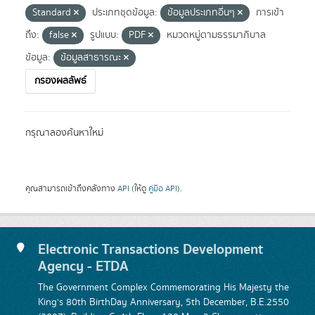
Standard
ประเภทชุดข้อมูล:
ข้อมูลประเภทอื่นๆ
การเข้า
ถึง:
false
รูปแบบ:
PDF
หมวดหมู่ตามธรรมาภิบาล
ข้อมูล:
ข้อมูลสาธารณะ
กรองผลลัพธ์
กรุณาลองค้นหาใหม่
คุณสามารถเข้าถึงคลังทาง
API
(ให้ดู
คู่มือ API
).
Electronic Transactions Development
Agency - ETDA
The Government Complex Commemorating His Majesty the
King's 80th BirthDay Anniversary, 5th December, B.E.2550