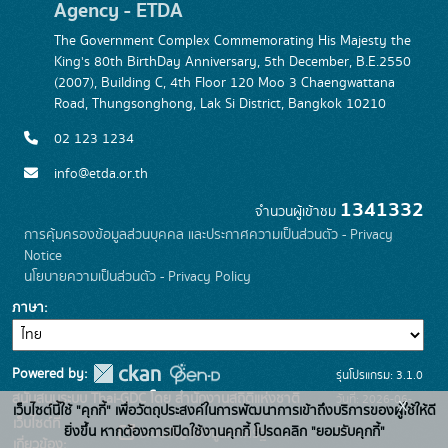
Agency - ETDA
The Government Complex Commemorating His Majesty the
King's 80th BirthDay Anniversary, 5th December, B.E.2550
(2007), Building C, 4th Floor 120 Moo 3 Chaengwattana
Road, Thungsonghong, Lak Si District, Bangkok 10210
02 123 1234
info@etda.or.th
1341332
จำนวนผู้เข้าชม
การคุ้มครองข้อมูลส่วนบุคคล และประกาศความเป็นส่วนตัว - Privacy
Notice
นโยบายความเป็นส่วนตัว - Privacy Policy
ภาษา
Powered by:
รุ่นโปรแกรม: 3.1.0
สนับสนุนระบบ Thai-GDC โดย สำนักงานสถิติแห่งชาติ
วันที่: 2026-06-
x
เว็บไซต์นี้ใช้ "คุกกี้" เพื่อวัตถุประสงค์ในการพัฒนาการเข้าถึงบริการของผู้ใช้ให้ดี
เว็บไซต์ที่
22
ยิ่งขึ้น หากต้องการเปิดใช้งานคุกกี้ โปรดคลิก "ยอมรับคุกกี้"
ระบบบัญชีข้อมูลภาครัฐ
เกี่ยวข้อง: