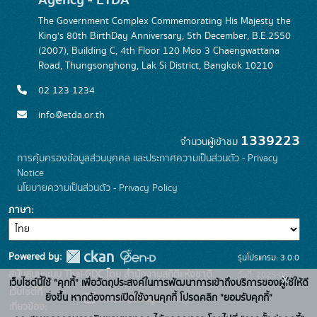
The Government Complex Commemorating His Majesty the
King's 80th BirthDay Anniversary, 5th December, B.E.2550
(2007), Building C, 4th Floor 120 Moo 3 Chaengwattana
Road, Thungsonghong, Lak Si District, Bangkok 10210
02 123 1234
info@etda.or.th
1339223
จำนวนผู้เข้าชม
การคุ้มครองข้อมูลส่วนบุคคล และประกาศความเป็นส่วนตัว - Privacy
Notice
นโยบายความเป็นส่วนตัว - Privacy Policy
ภาษา
Powered by:
รุ่นโปรแกรม: 3.0.0
สนับสนุนระบบ Thai-GDC โดย สำนักงานสถิติแห่งชาติ
วันที่: 2025-06-
x
เว็บไซต์นี้ใช้ "คุกกี้" เพื่อวัตถุประสงค์ในการพัฒนาการเข้าถึงบริการของผู้ใช้ให้ดี
เว็บไซต์ที่
26
ยิ่งขึ้น หากต้องการเปิดใช้งานคุกกี้ โปรดคลิก "ยอมรับคุกกี้"
ระบบบัญชีข้อมูลภาครัฐ
เกี่ยวข้อง: