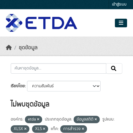
Skip to main content
เข้าสู่ระบบ
ชุดข้อมูล
เรียงโดย
ไม่พบชุดข้อมูล
องค์กร:
etda
ประเภทชุดข้อมูล:
ข้อมูลสถิติ
รูปแบบ:
XLSX
XLS
แท็ค:
การสำรวจ