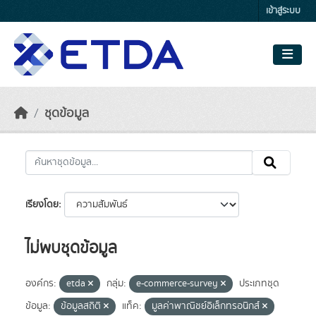
Skip to main content
เข้าสู่ระบบ
ชุดข้อมูล
เรียงโดย
ไม่พบชุดข้อมูล
องค์กร:
etda
กลุ่ม:
e-commerce-survey
ประเภทชุด
ข้อมูล:
ข้อมูลสถิติ
แท็ค:
มูลค่าพาณิชย์อิเล็กทรอนิกส์