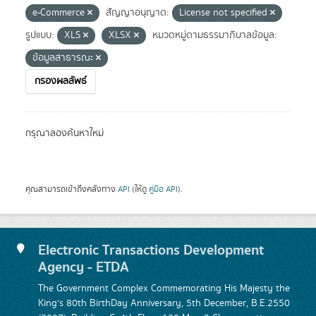
e-Commerce
สัญญาอนุญาต:
License not specified
รูปแบบ:
XLS
XLSX
หมวดหมู่ตามธรรมาภิบาลข้อมูล:
ข้อมูลสาธารณะ
กรองผลลัพธ์
กรุณาลองค้นหาใหม่
คุณสามารถเข้าถึงคลังทาง
API
(ให้ดู
คู่มือ API
).
Electronic Transactions Development
Agency - ETDA
The Government Complex Commemorating His Majesty the
King's 80th BirthDay Anniversary, 5th December, B.E.2550