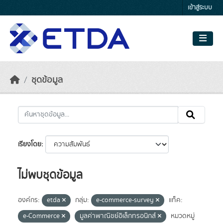
Skip to main content
เข้าสู่ระบบ
ชุดข้อมูล
เรียงโดย
ไม่พบชุดข้อมูล
องค์กร:
etda
กลุ่ม:
e-commerce-survey
แท็ค:
e-Commerce
มูลค่าพาณิชย์อิเล็กทรอนิกส์
หมวดหมู่